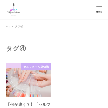
MENU
top
タグ④
タグ④
セルフネイル豆知識
【何が違う？】「セルフ