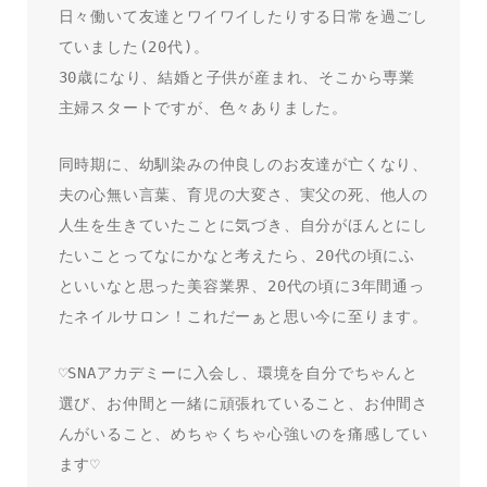
日々働いて友達とワイワイしたりする日常を過ごし
ていました(20代)。
30歳になり、結婚と子供が産まれ、そこから専業
主婦スタートですが、色々ありました。
同時期に、幼馴染みの仲良しのお友達が亡くなり、
夫の心無い言葉、育児の大変さ、実父の死、他人の
人生を生きていたことに気づき、自分がほんとにし
たいことってなにかなと考えたら、20代の頃にふ
といいなと思った美容業界、20代の頃に3年間通っ
たネイルサロン！これだーぁと思い今に至ります。
♡SNAアカデミーに入会し、環境を自分でちゃんと
選び、お仲間と一緒に頑張れていること、お仲間さ
んがいること、めちゃくちゃ心強いのを痛感してい
ます♡